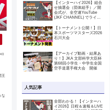
【インターハイ2026】組合
せ抽選会（団体組手）／開
会式が、全空連YouTube
(JKF CHANNEL) でライブ
配信されます！第53回全国
高等学校空手道選手権大会
hts
【トーナメント公開！】日
本スポーツマスターズ2026
石川大会
【アーカイブ動画・結果あ
14日
り！】JKA 文部科学大臣杯
第68回小学生・中学生全国
空手道選手権大会 開催
間王
人気記事
うな
全部わかる！【インターハ
イ2026】日程＆速報＆LIVE