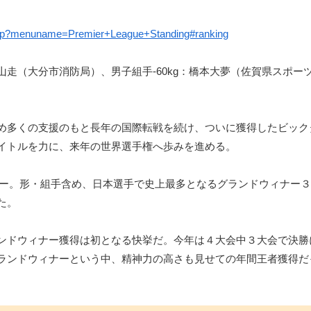
▼
e.php?menuname=Premier+League+Standing#ranking
走（大分市消防局）、男子組手-60kg：橋本大夢（佐賀県スポー
め多くの支援のもと長年の国際転戦を続け、ついに獲得したビック
イトルを力に、来年の世界選手権へ歩みを進める。
ィナー。形・組手含め、日本選手で史上最多となるグランドウィナー
た。
ンドウィナー獲得は初となる快挙だ。今年は４大会中３大会で決勝
ランドウィナーという中、精神力の高さも見せての年間王者獲得だ