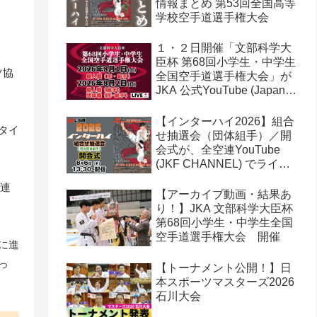
情報まとめ 第53回全国高等
学校空手道選手権大会
１・２日開催「文部科学大
臣杯 第68回小学生・中学生
ツ協
全国空手道選手権大会」が
JKA 公式YouTube (Japan
Karate Association 公益社
団法人日本空手協会) でラ
【インターハイ2026】組合
タイ
イブ配信されます！
せ抽選会（団体組手）／開
会式が、全空連YouTube
(JKF CHANNEL) でライブ
配信されます！第53回全国
３連
高等学校空手道選手権大会
【アーカイブ動画・結果あ
り！】JKA 文部科学大臣杯
第68回小学生・中学生全国
空手道選手権大会 開催
に進
っ
【トーナメント公開！】日
本スポーツマスターズ2026
石川大会