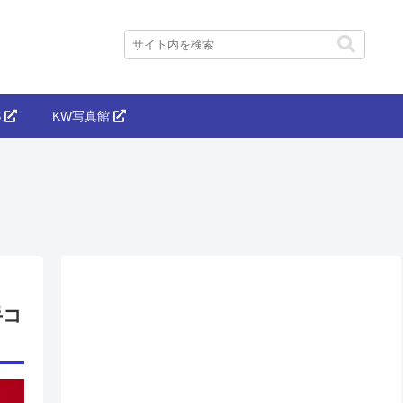
S
KW写真館
手コ