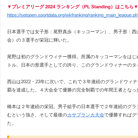
▼プレミアリーグ 2024 ランキング（PL Standing）はこちら
https://setopen.sportdata.org/wkfranking/ranking_main_leagu
日本選手では女子形：尾野真歩（キッコーマン）、男子形：西山
会）の３選手が栄冠に輝いた。
尾野は初のグランドウィナー獲得。所属のキッコーマンをはじ
トル。日本の形選手としての誇り、このグランドウィナーのタ
西山は2022・23年に次いで、これで３年連続のグランドウ
覇を達成した。４大会全て優勝の完全制覇での年間王者となっ
橋本は２年連続の栄冠。男子組手の日本選手で２年連続のグラ
むという強さ、そして最後の
カサブランカ大会
で優勝すればグ
た。