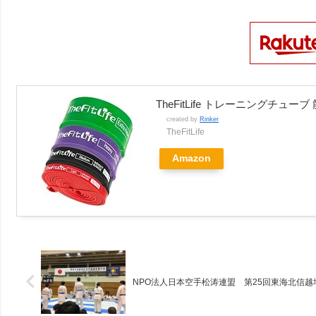
TheFitLife トレーニングチュ
created by
Rinker
TheFitLife
Amazon
NPO法人日本空手松涛連盟 第25回東海北信