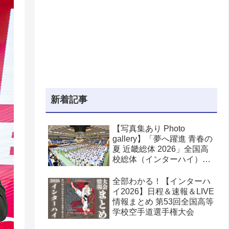
新着記事
【写真集あり Photo
gallery】「夢へ躍進 青春の
夏 近畿総体 2026」全国高
校総体（インターハイ）空
手道競技が兵庫県姫路市で
開幕！
全部わかる！【インターハ
イ2026】日程＆速報＆LIVE
情報まとめ 第53回全国高等
学校空手道選手権大会