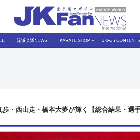
LE
流派会派NEWS
KARATE SHOP
JKFan CONTENT
野真歩・西山走・橋本大夢が輝く【総合結果・選