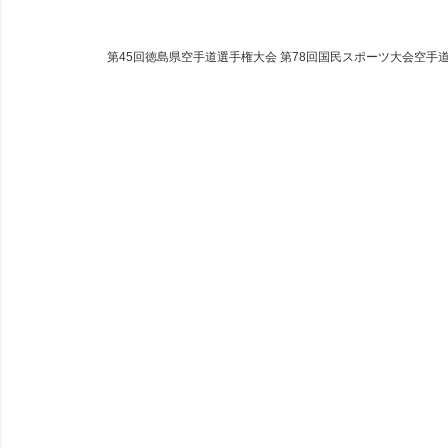
第45回徳島県空手道選手権大会 第78回国民スポーツ大会空手