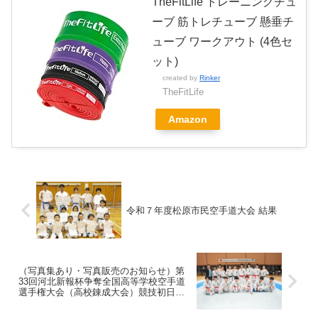
TheFitLife トレーニングチュ
ーブ 筋トレチューブ 懸垂チ
ューブ ワークアウト (4色セ
ット)
created by
Rinker
TheFitLife
Amazon
令和７年度松原市民空手道大会 結果
（写真集あり・写真販売のお知らせ）第
33回河北新報杯争奪全国高等学校空手道
選手権大会（高校錬成大会）競技初日開
催