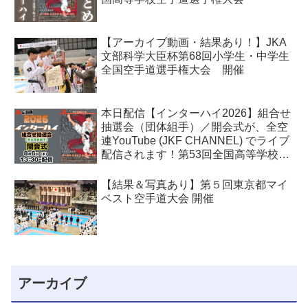
【アーカイブ動画・結果あり！】JKA
文部科学大臣杯第68回小学生・中学生
全国空手道選手権大会 開催
本日配信【インターハイ2026】組合せ
抽選会（団体組手）／開会式が、全空
連YouTube (JKF CHANNEL) でライブ
配信されます！第53回全国高等学校空
手道選手権大会
【結果＆写真あり】第５回東京都マイ
ベスト空手道大会 開催
アーカイブ