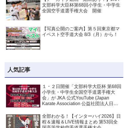
文部科学大臣杯第68回小学生・中学生
全国空手道選手権大会 開催
【写真公開のご案内】第５回東京都マ
イベスト空手道大会 8/3（月）から！
人気記事
１・２日開催「文部科学大臣杯 第68回
小学生・中学生全国空手道選手権大
会」が JKA 公式YouTube (Japan
Karate Association 公益社団法人日本
空手協会) でライブ配信されます！
全部わかる！【インターハイ2026】日
程＆速報＆LIVE情報まとめ 第53回全
国高等学校空手道選手権大会