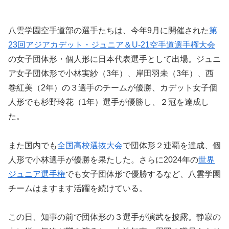
八雲学園空手道部の選手たちは、今年9月に開催された
第
23回アジアカデット・ジュニア＆U-21空手道選手権大会
の女子団体形・個人形に日本代表選手として出場。ジュニ
ア女子団体形で小林実紗（3年）、岸田羽未（3年）、西
巻紅美（2年）の３選手のチームが優勝、カデット女子個
人形でも杉野玲花（1年）選手が優勝し、２冠を達成し
た。
また国内でも
全国高校選抜大会
で団体形２連覇を達成、個
人形で小林選手が優勝を果たした。さらに2024年の
世界
ジュニア選手権
でも女子団体形で優勝するなど、八雲学園
チームはますます活躍を続けている。
この日、知事の前で団体形の３選手が演武を披露。静寂の