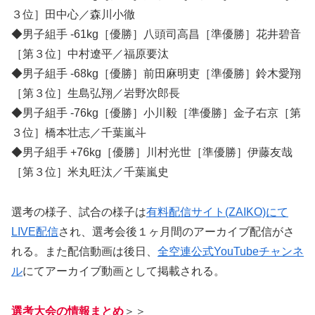
３位］田中心／森川小徹
◆男子組手 -61kg［優勝］八頭司高昌［準優勝］花井碧音
［第３位］中村遼平／福原要汰
◆男子組手 -68kg［優勝］前田麻明吏［準優勝］鈴木愛翔
［第３位］生島弘翔／岩野次郎長
◆男子組手 -76kg［優勝］小川毅［準優勝］金子右京［第
３位］橋本壮志／千葉嵐斗
◆男子組手 +76kg［優勝］川村光世［準優勝］伊藤友哉
［第３位］米丸旺汰／千葉嵐史
選考の様子、試合の様子は
有料配信サイト(ZAIKO)にて
LIVE配信
され、選考会後１ヶ月間のアーカイブ配信がさ
れる。また配信動画は後日、
全空連公式YouTubeチャンネ
ル
にてアーカイブ動画として掲載される。
選考大会の情報まとめ
＞＞