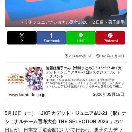
＜JKFジュニアナショナル選考2026・２日目＞男子組手
X
Facebook
LINE
Pinterest
2026年05月16日
2026年05月20日
速報は組手のみ【情報まとめ】5/15〜17 JKFカ
デット・ジュニア＆U-21(形) スケジュール、ト
ーナメント
★ 勝ち上がり速報は組手のみ！有料ライブ配信です！
2026年5月15日（金）〜17日（日）の３日間「JKF カデッ
ト・ジュニア&U-21(形)ナショナルチーム選考大会-THE
SELECTION 2026-」が日本空手道会館で開催されま
す。...
2026年05月15日
www.karatedo.co.jp
5月16日（土）「
JKF カデット・ジュニア&U-21（形）ナ
ショナルチーム選考大会-THE SELECTION 2026-
」の２
日目が、日本空手道会館において行われ、男子のカデッ