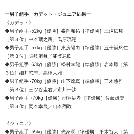
ー男子組手 カデット・ジュニア結果ー
《カデット》
◆男子組手 -52kg［優勝］峯岡颯祐［準優勝］三澤広翔
［第３位］中本蔵之親／氏原琉翔
◆男子組手 -57kg［優勝］東房陽向［準優勝］五十嵐悠仁
［第３位］隠岐侑眞／能登息吹
◆男子組手 -63kg［優勝］松村幸龍［準優勝］岩本鳳［第
３位］細井悠志／高橋大雅
◆男子組手 -70kg［優勝］山下遼真［準優勝］三木悠雅
［第３位］三ツ谷圭右／市川一汰
◆男子組手 +70kg［優勝］能登結孝［準優勝］佐藤雄登
［第３位］岡本幸晟／山本翔政
《ジュニア》
◆男子組手 -55kg［優勝］光家潤［準優勝］平木智大［第