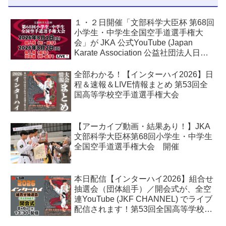
１・２日開催「文部科学大臣杯 第68回
小学生・中学生全国空手道選手権大
会」が JKA 公式YouTube (Japan
Karate Association 公益社団法人日本
空手協会) でライブ配信されます！
全部わかる！【インターハイ2026】日
程＆速報＆LIVE情報まとめ 第53回全
国高等学校空手道選手権大会
【アーカイブ動画・結果あり！】JKA
文部科学大臣杯第68回小学生・中学生
全国空手道選手権大会 開催
本日配信【インターハイ2026】組合せ
抽選会（団体組手）／開会式が、全空
連YouTube (JKF CHANNEL) でライブ
配信されます！第53回全国高等学校空
手道選手権大会