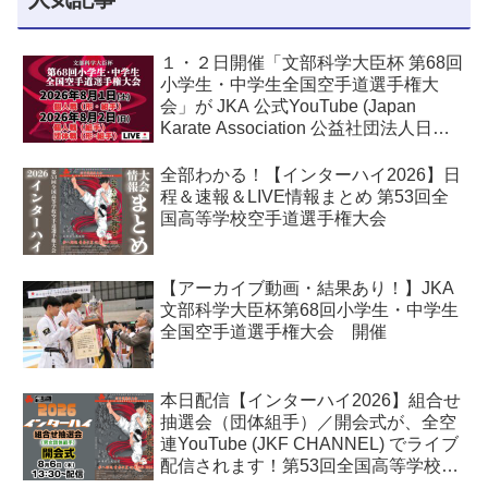
１・２日開催「文部科学大臣杯 第68回
小学生・中学生全国空手道選手権大
会」が JKA 公式YouTube (Japan
Karate Association 公益社団法人日本
空手協会) でライブ配信されます！
全部わかる！【インターハイ2026】日
程＆速報＆LIVE情報まとめ 第53回全
国高等学校空手道選手権大会
【アーカイブ動画・結果あり！】JKA
文部科学大臣杯第68回小学生・中学生
全国空手道選手権大会 開催
本日配信【インターハイ2026】組合せ
抽選会（団体組手）／開会式が、全空
連YouTube (JKF CHANNEL) でライブ
配信されます！第53回全国高等学校空
手道選手権大会