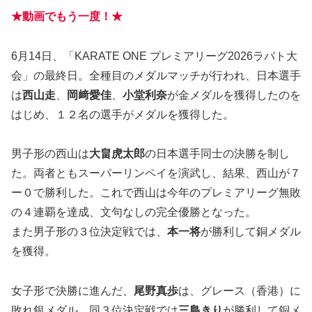
★動画でもう一度！★
6月14日、「KARATE ONE プレミアリーグ2026ラバト大
会」の最終日。全種目のメダルマッチが行われ、日本選手
は
西山走
、
岡﨑愛佳
、
小堂利奈
が金メダルを獲得したのを
はじめ、１２名の選手がメダルを獲得した。
男子形の西山は
大畠虎太郎
の日本選手同士の決勝を制し
た。両者ともスーパーリンペイを演武し、結果、西山が７
ー０で勝利した。これで西山は今年のプレミアリーグ無敗
の４連覇を達成、文句なしの完全優勝となった。
また男子形の３位決定戦では、
本一将
が勝利して銅メダル
を獲得。
女子形で決勝に進んだ、
尾野真歩
は、グレース（香港）に
敗れ銀メダル、同３位決定戦では
三島きり
が勝利して銅メ