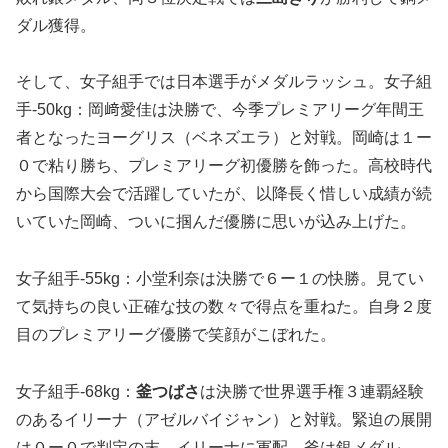
ダル獲得。
そして、女子組手では日本選手がメダルラッシュ。女子組
手-50kg：岡﨑愛佳は決勝で、今季プレミアリーグ年間王
者となったヨーグリス（ベネズエラ）と対戦。岡崎は１ー
０で粘り勝ち、プレミアリーグ初優勝を飾った。高校時代
から国際大会で活躍していたが、以降長く惜しい成績が続
いていた岡崎、ついに掴んだ優勝に思いが込み上げた。
女子組手-55kg：小堂利奈は決勝で６ー１の快勝。見てい
て気持ちの良い正確な技の数々で得点を重ねた。自身２度
目のプレミアリーグ優勝で笑顔がこぼれた。
女子組手-68kg：
釜つばさ
は決勝で世界選手権３連覇経験
のあるイリーナ（アゼルバイジャン）と対戦。緊迫の展開
は０ー０で判定の末、イリーナに軍配。釜は銀メダル。