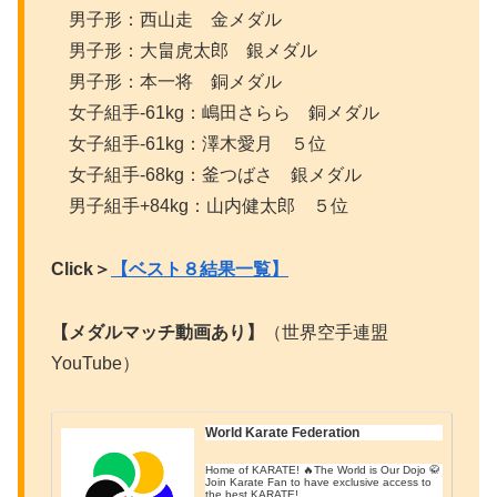
男子形：西山走 金メダル
男子形：大畠虎太郎 銀メダル
男子形：本一将 銅メダル
女子組手-61kg：嶋田さらら 銅メダル
女子組手-61kg：澤木愛月 ５位
女子組手-68kg：釜つばさ 銀メダル
男子組手+84kg：山内健太郎 ５位
Click＞
【ベスト８結果一覧】
【メダルマッチ動画あり】
（世界空手連盟
YouTube）
World Karate Federation
Home of KARATE! 🔥The World is Our Dojo 🥋
Join Karate Fan to have exclusive access to
the best KARATE!