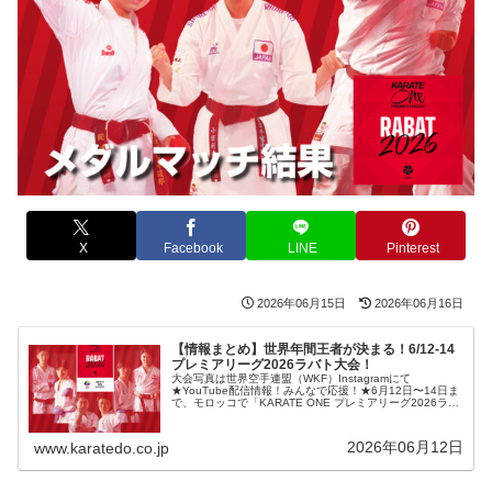
X
Facebook
LINE
Pinterest
2026年06月15日
2026年06月16日
【情報まとめ】世界年間王者が決まる！6/12-14
プレミアリーグ2026ラバト大会！
大会写真は世界空手連盟（WKF）Instagramにて
★YouTube配信情報！みんなで応援！★6月12日〜14日ま
で、モロッコで「KARATE ONE プレミアリーグ2026ラバ
ト大会」が開催される。世界ランクトップ選手たちが世界
を転戦し...
2026年06月12日
www.karatedo.co.jp