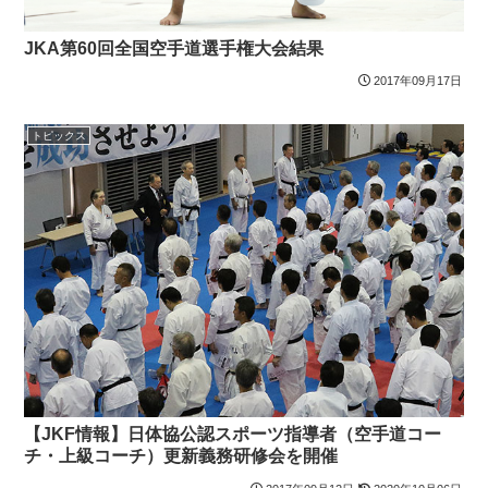
JKA第60回全国空手道選手権大会結果
2017年09月17日
トピックス
【JKF情報】日体協公認スポーツ指導者（空手道コー
チ・上級コーチ）更新義務研修会を開催