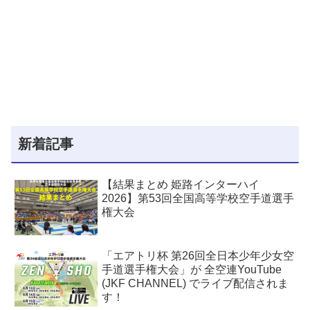
新着記事
【結果まとめ 姫路インターハイ
2026】第53回全国高等学校空手道選手
権大会
「エアトリ杯 第26回全日本少年少女空
手道選手権大会」が 全空連YouTube
(JKF CHANNEL) でライブ配信されま
す！