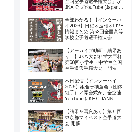
全国空手道選手権大会」が
JKA 公式YouTube (Japan
Karate Association 公益社
団法人日本空手協会) でラ
全部わかる！【インターハ
イブ配信されます！
イ2026】日程＆速報＆LIVE
情報まとめ 第53回全国高等
学校空手道選手権大会
【アーカイブ動画・結果あ
り！】JKA 文部科学大臣杯
第68回小学生・中学生全国
空手道選手権大会 開催
本日配信【インターハイ
2026】組合せ抽選会（団体
組手）／開会式が、全空連
YouTube (JKF CHANNEL)
でライブ配信されます！第
53回全国高等学校空手道選
【結果＆写真あり】第５回
手権大会
東京都マイベスト空手道大
会 開催