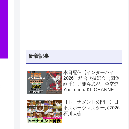
新着記事
本日配信【インターハイ
2026】組合せ抽選会（団体
組手）／開会式が、全空連
YouTube (JKF CHANNEL)
でライブ配信されます！第
53回全国高等学校空手道選
【トーナメント公開！】日
手権大会
本スポーツマスターズ2026
石川大会