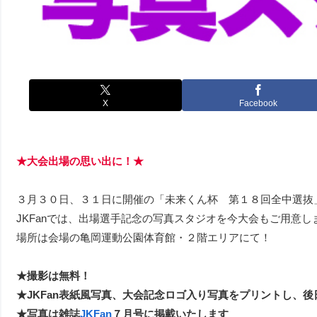
X
Facebook
★大会出場の思い出に！★
３月３０日、３１日に開催の「未来くん杯 第１８回全中選抜
JKFanでは、出場選手記念の写真スタジオを今大会もご用意し
場所は会場の亀岡運動公園体育館・２階エリアにて！
★撮影は無料！
★JKFan表紙風写真、大会記念ロゴ入り写真をプリントし、後
★写真は雑誌
JKFan
７月号に掲載いたします