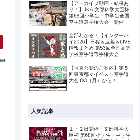
【アーカイブ動画・結果あ
り！】JKA 文部科学大臣杯
第68回小学生・中学生全国
空手道選手権大会 開催
全部わかる！【インターハ
イ2026】日程＆速報＆LIVE
情報まとめ 第53回全国高等
学校空手道選手権大会
29日
【写真公開のご案内】第５
回東京都マイベスト空手道
大会 8/3（月）から！
人気記事
１・２日開催「文部科学大
臣杯 第68回小学生・中学生