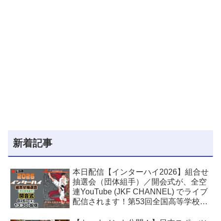
新着記事
本日配信【インターハイ2026】組合せ
抽選会（団体組手）／開会式が、全空
連YouTube (JKF CHANNEL) でライブ
配信されます！第53回全国高等学校空
手道選手権大会