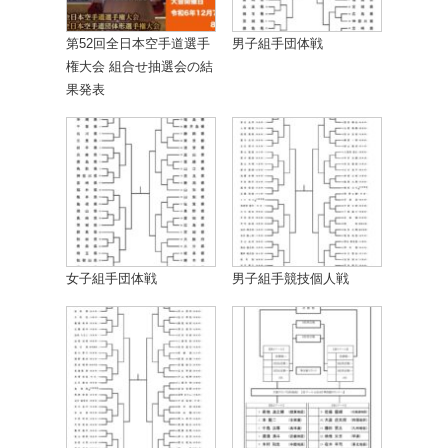
第52回全日本空手道選手
男子組手団体戦
権大会 組合せ抽選会の結
果発表
女子組手団体戦
男子組手競技個人戦