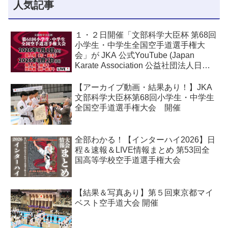
人気記事
１・２日開催「文部科学大臣杯 第68回
小学生・中学生全国空手道選手権大
会」が JKA 公式YouTube (Japan
Karate Association 公益社団法人日本
空手協会) でライブ配信されます！
【アーカイブ動画・結果あり！】JKA
文部科学大臣杯第68回小学生・中学生
全国空手道選手権大会 開催
全部わかる！【インターハイ2026】日
程＆速報＆LIVE情報まとめ 第53回全
国高等学校空手道選手権大会
【結果＆写真あり】第５回東京都マイ
ベスト空手道大会 開催