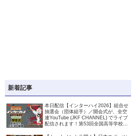
新着記事
本日配信【インターハイ2026】組合せ
抽選会（団体組手）／開会式が、全空
連YouTube (JKF CHANNEL) でライブ
配信されます！第53回全国高等学校空
手道選手権大会