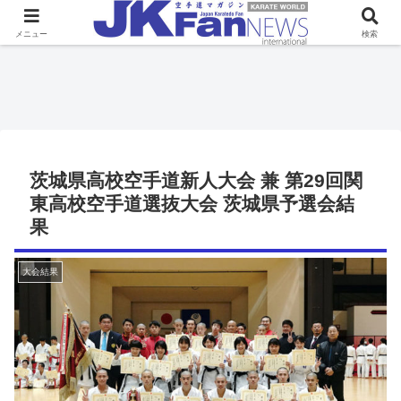
メニュー
検索
茨城県高校空手道新人大会 兼 第29回関
東高校空手道選抜大会 茨城県予選会結
果
大会結果