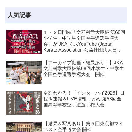
人気記事
１・２日開催「文部科学大臣杯 第68回
小学生・中学生全国空手道選手権大
会」が JKA 公式YouTube (Japan
Karate Association 公益社団法人日本
空手協会) でライブ配信されます！
【アーカイブ動画・結果あり！】JKA
文部科学大臣杯第68回小学生・中学生
全国空手道選手権大会 開催
全部わかる！【インターハイ2026】日
程＆速報＆LIVE情報まとめ 第53回全
国高等学校空手道選手権大会
【結果＆写真あり】第５回東京都マイ
ベスト空手道大会 開催