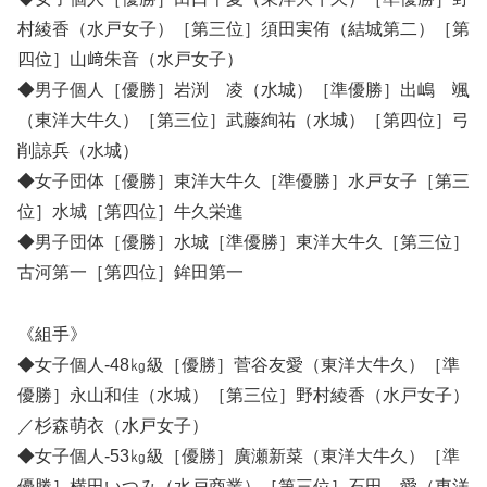
村綾香（水戸女子）［第三位］須田実侑（結城第二）［第
四位］山﨑朱音（水戸女子）
◆男子個人［優勝］岩渕 凌（水城）［準優勝］出嶋 颯
（東洋大牛久）［第三位］武藤絢祐（水城）［第四位］弓
削諒兵（水城）
◆女子団体［優勝］東洋大牛久［準優勝］水戸女子［第三
位］水城［第四位］牛久栄進
◆男子団体［優勝］水城［準優勝］東洋大牛久［第三位］
古河第一［第四位］鉾田第一
《組手》
◆女子個人-48㎏級［優勝］菅谷友愛（東洋大牛久）［準
優勝］永山和佳（水城）［第三位］野村綾香（水戸女子）
／杉森萌衣（水戸女子）
◆女子個人-53㎏級［優勝］廣瀬新菜（東洋大牛久）［準
優勝］横田いつみ（水戸商業）［第三位］石田 愛（東洋