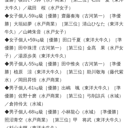
大牛久）／蔵田 桜（水戸女子）
◆女子個人-59㎏級［優勝］齋藤奏海（古河第一）［準優
勝］大垣結夢（水戸商業）［第三位］清山ひなた（東洋大
牛久）／山﨑朱音（水戸女子）
◆女子個人+59㎏級［優勝］田口千夏（東洋大牛久）［準
優勝］田中珠浬（古河第一）［第三位］金髙 果（水戸女
子）／湯原歩美（東洋大牛久）
◆男子個人-55㎏級［優勝］田中惟央（古河第一）［準優
勝］植原 涼（東洋大牛久）［第三位］助川敬海（藤代紫
水）／岡田昇悟（水戸商業）
◆男子個人-61㎏級［優勝］出嶋 颯（東洋大牛久）［準
優勝］佐野十磨（水戸商業）［第三位］弓削諒兵（水城）
／倉持伶太（水城）
◆男子個人-68㎏級［優勝］小林龍心（水城）［準優勝］
照沼青空（水戸商業）［第三位］甲 将武（東洋大牛久）
／杉山大輝（東洋大牛久）