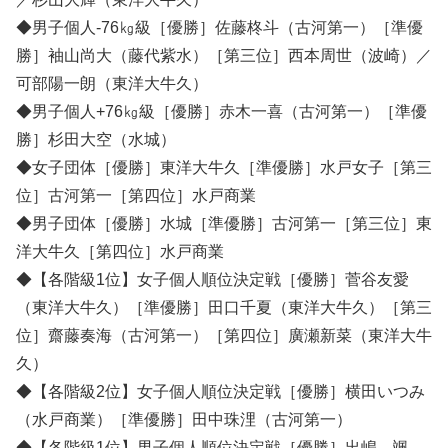
◆男子個人-76㎏級［優勝］佐藤柊斗（古河第一）［準優
勝］袖山尚大（藤代紫水）［第三位］西本周世（波崎）／
可部陽一朗（東洋大牛久）
◆男子個人+76㎏級［優勝］赤木一喜（古河第一）［準優
勝］杉田大空（水城）
◆女子団体［優勝］東洋大牛久［準優勝］水戸女子［第三
位］古河第一［第四位］水戸商業
◆男子団体［優勝］水城［準優勝］古河第一［第三位］東
洋大牛久［第四位］水戸商業
◆【各階級1位】女子個人順位決定戦［優勝］菅谷友愛
（東洋大牛久）［準優勝］田口千夏（東洋大牛久）［第三
位］齋藤奏海（古河第一）［第四位］廣瀬新菜（東洋大牛
久）
◆【各階級2位】女子個人順位決定戦［優勝］横田いつみ
（水戸商業）［準優勝］田中珠浬（古河第一）
◆【各階級1位】男子個人順位決定戦［優勝］出嶋 颯