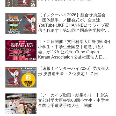
【インターハイ2026】組合せ抽選会
（団体組手）／開会式が、全空連
YouTube (JKF CHANNEL) でライブ配
信されます！第53回全国高等学校空手
道選手権大会
１・２日開催「文部科学大臣杯 第68回
小学生・中学生全国空手道選手権大
会」が JKA 公式YouTube (Japan
Karate Association 公益社団法人日本
空手協会) でライブ配信されます！
【速報！インターハイ2026】男女個人
形 決勝進出者・３位決定！ ７日
【アーカイブ動画・結果あり！】JKA
文部科学大臣杯第68回小学生・中学生
全国空手道選手権大会 開催