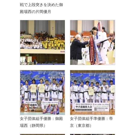
戦で上段突きを決めた御
殿場西の片岡優月
女子団体組手優勝：御殿
女子団体組手準優勝：帝
場西（静岡県）
京（東京都）