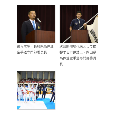
佐々木隼・長崎県高体連
次回開催地代表として挨
空手道専門部委員長
拶する市原浩二・岡山県
高体連空手道専門部委員
長