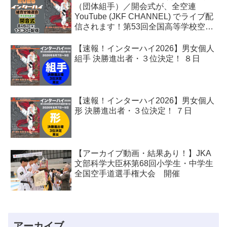
（団体組手）／開会式が、全空連
YouTube (JKF CHANNEL) でライブ配
信されます！第53回全国高等学校空手
道選手権大会
【速報！インターハイ2026】男女個人
組手 決勝進出者・３位決定！ ８日
【速報！インターハイ2026】男女個人
形 決勝進出者・３位決定！ ７日
【アーカイブ動画・結果あり！】JKA
文部科学大臣杯第68回小学生・中学生
全国空手道選手権大会 開催
アーカイブ