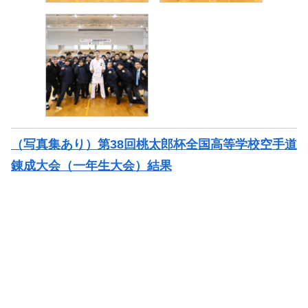
（写真集あり）第38回桃太郎杯全国高等学校空手道
錬成大会（一年生大会）結果