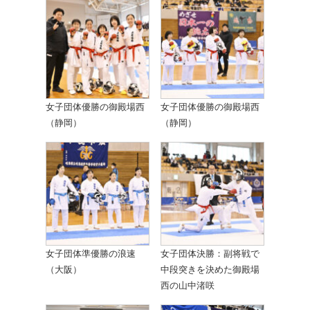
女子団体優勝の御殿場西
女子団体優勝の御殿場西
（静岡）
（静岡）
女子団体準優勝の浪速
女子団体決勝：副将戦で
（大阪）
中段突きを決めた御殿場
西の山中渚咲