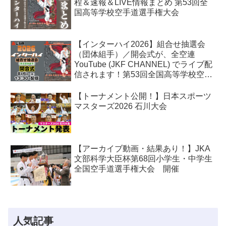
程＆速報＆LIVE情報まとめ 第53回全
国高等学校空手道選手権大会
【インターハイ2026】組合せ抽選会
（団体組手）／開会式が、全空連
YouTube (JKF CHANNEL) でライブ配
信されます！第53回全国高等学校空手
道選手権大会
【トーナメント公開！】日本スポーツ
マスターズ2026 石川大会
【アーカイブ動画・結果あり！】JKA
文部科学大臣杯第68回小学生・中学生
全国空手道選手権大会 開催
人気記事