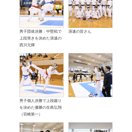
男子団体決勝：中堅戦で
浪速の皆さん
上段突きを決めた浪速の
西川元輝
男子個人決勝で上段蹴り
を決めた優勝の生島弘翔
（宮崎第一）