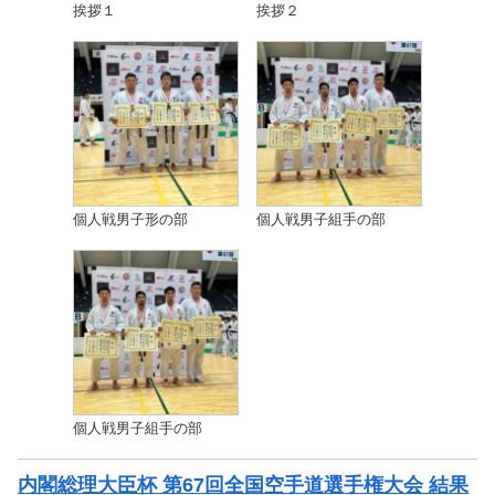
挨拶１
挨拶２
個人戦男子形の部
個人戦男子組手の部
個人戦男子組手の部
内閣総理大臣杯 第67回全国空手道選手権大会 結果