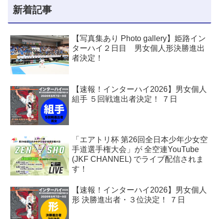
新着記事
【写真集あり Photo gallery】姫路イン
ターハイ２日目 男女個人形決勝進出
者決定！
【速報！インターハイ2026】男女個人
組手 ５回戦進出者決定！ ７日
「エアトリ杯 第26回全日本少年少女空
手道選手権大会」が 全空連YouTube
(JKF CHANNEL) でライブ配信されま
す！
【速報！インターハイ2026】男女個人
形 決勝進出者・３位決定！ ７日