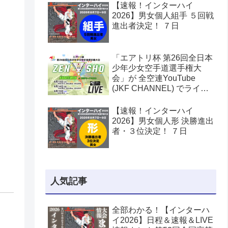
【速報！インターハイ
2026】男女個人組手 ５回戦
進出者決定！ ７日
「エアトリ杯 第26回全日本
少年少女空手道選手権大
会」が 全空連YouTube
(JKF CHANNEL) でライブ
配信されます！
【速報！インターハイ
2026】男女個人形 決勝進出
者・３位決定！ ７日
人気記事
全部わかる！【インターハ
イ2026】日程＆速報＆LIVE