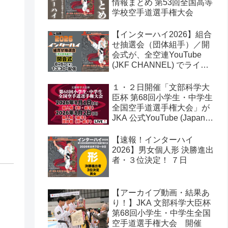
情報まとめ 第53回全国高等
学校空手道選手権大会
【インターハイ2026】組合
せ抽選会（団体組手）／開
会式が、全空連YouTube
(JKF CHANNEL) でライブ
配信されます！第53回全国
高等学校空手道選手権大会
１・２日開催「文部科学大
臣杯 第68回小学生・中学生
全国空手道選手権大会」が
JKA 公式YouTube (Japan
Karate Association 公益社
団法人日本空手協会) でラ
【速報！インターハイ
イブ配信されます！
2026】男女個人形 決勝進出
者・３位決定！ ７日
【アーカイブ動画・結果あ
り！】JKA 文部科学大臣杯
第68回小学生・中学生全国
空手道選手権大会 開催