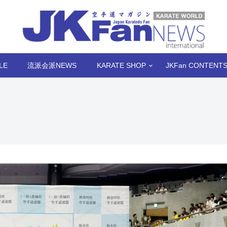
LE
流派会派NEWS
KARATE SHOP
JKFan CONTENT