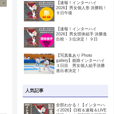
【速報！インターハイ
2026】男女個人形 決勝戦！
９日午後
【速報！インターハイ
2026】男女団体組手 決勝進
出校・３位決定！ ９日
【写真集あり Photo
gallery】姫路インターハイ
３日目 男女個人組手決勝
進出者決定！
人気記事
全部わかる！【インターハ
イ2026】日程＆速報＆LIVE