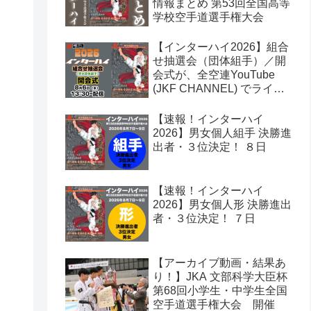
情報まとめ 第53回全国高等
学校空手道選手権大会
【インターハイ2026】組合
せ抽選会（団体組手）／開
会式が、全空連YouTube
(JKF CHANNEL) でライブ
配信されます！第53回全国
高等学校空手道選手権大会
【速報！インターハイ
2026】男女個人組手 決勝進
出者・３位決定！ ８日
【速報！インターハイ
2026】男女個人形 決勝進出
者・３位決定！ ７日
【アーカイブ動画・結果あ
り！】JKA 文部科学大臣杯
第68回小学生・中学生全国
空手道選手権大会 開催