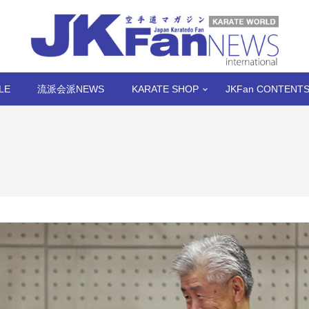
LE
流派会派NEWS
KARATE SHOP
JKFan CONTENT