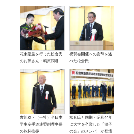
花束贈呈を行った松倉氏
祝賀会開催への謝辞を述
のお孫さん・鴫原潤君
べた松倉氏
古川稔・（一社）全日本
松倉氏と同期・昭和44年
学生空手道連盟副理事長
に大学を卒業した「獅子
の乾杯挨拶
の会」のメンバーが登壇