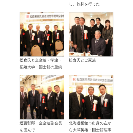
し、乾杯を行った
松倉氏と全空連・学連・
松倉氏とご家族
拓殖大学・国士舘の重鎮
近藤彰郎・全空連副会長
北海道函館市出身の左か
を囲んで
ら大澤英雄・国士舘理事