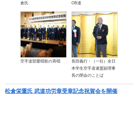
倉氏
OB達
空手道部愛唱歌の斉唱
長田義行・（一社）全日
本学生空手道連盟副理事
長の閉会のことば
松倉栄重氏 武道功労章受章記念祝賀会を開催