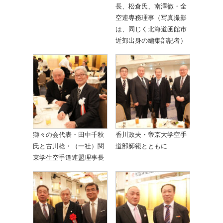
長、松倉氏、南澤徹・全
空連専務理事（写真撮影
は、同じく北海道函館市
近郊出身の編集部記者）
獅々の会代表・田中千秋
香川政夫・帝京大学空手
氏と古川稔・（一社）関
道部師範とともに
東学生空手道連盟理事長