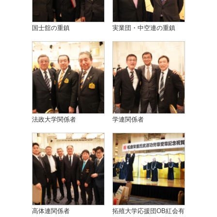
国士舘の重鎮
実業団・中空連の重鎮
法政大学関係者
学連関係者
高体連関係者
拓殖大学応援団OB紅会有