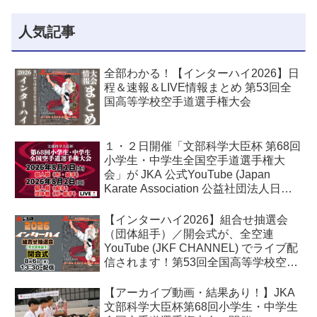
人気記事
全部わかる！【インターハイ2026】日
程＆速報＆LIVE情報まとめ 第53回全
国高等学校空手道選手権大会
１・２日開催「文部科学大臣杯 第68回
小学生・中学生全国空手道選手権大
会」が JKA 公式YouTube (Japan
Karate Association 公益社団法人日本
空手協会) でライブ配信されます！
【インターハイ2026】組合せ抽選会
（団体組手）／開会式が、全空連
YouTube (JKF CHANNEL) でライブ配
信されます！第53回全国高等学校空手
道選手権大会
【アーカイブ動画・結果あり！】JKA
文部科学大臣杯第68回小学生・中学生