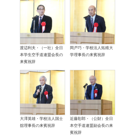
渡辺利夫・（一社）全日
岡戸巧・学校法人拓殖大
本学生空手道連盟会長の
学理事長の来賓祝辞
来賓祝辞
大澤英雄・学校法人国士
近藤彰郎・（公財）全日
舘理事長の来賓祝辞
本空手道連盟副会長の来
賓祝辞