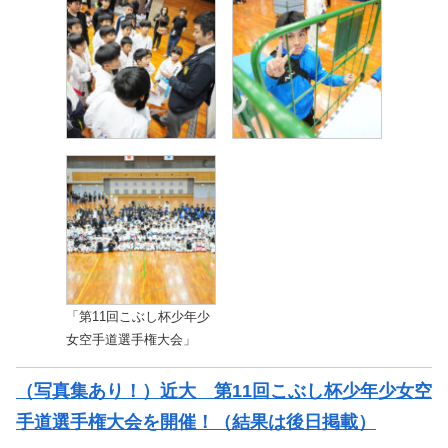
「第11回こぶし杯少年少
女空手道選手権大会」
（写真集あり！）近大 第11回こぶし杯少年少女空
手道選手権大会を開催！（結果は後日掲載）