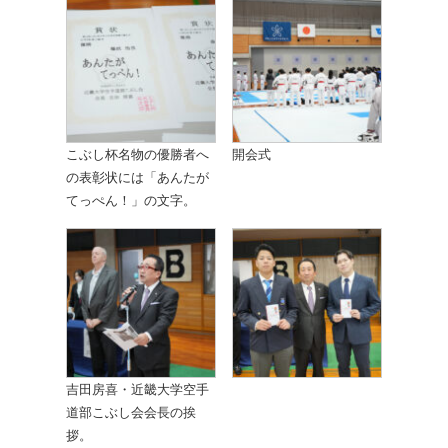
こぶし杯名物の優勝者へ
開会式
の表彰状には「あんたが
てっぺん！」の文字。
吉田房喜・近畿大学空手
道部こぶし会会長の挨
拶。