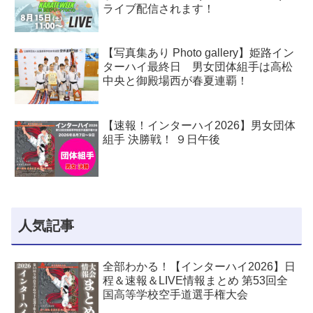
ライブ配信されます！
【写真集あり Photo gallery】姫路イン
ターハイ最終日 男女団体組手は高松
中央と御殿場西が春夏連覇！
【速報！インターハイ2026】男女団体
組手 決勝戦！ ９日午後
人気記事
全部わかる！【インターハイ2026】日
程＆速報＆LIVE情報まとめ 第53回全
国高等学校空手道選手権大会