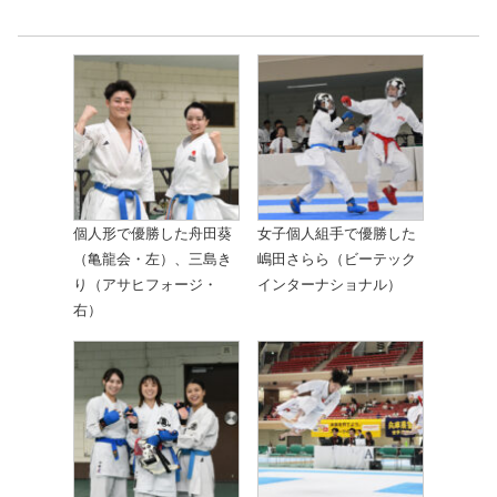
個人形で優勝した舟田葵
女子個人組手で優勝した
（亀龍会・左）、三島き
嶋田さらら（ビーテック
り（アサヒフォージ・
インターナショナル）
右）