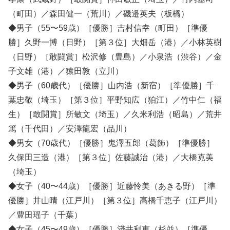
（町田）／森田健一（荒川）／磯邉英夫（板橋）
◆男子（55〜59歳）［優勝］吉村信幸（町田）［準優
勝］久野一博（日野）［第３位］大畑岳（港）／小林英樹
（日野）［敢闘賞］松沢修（豊島）／小泉浩（渋谷）／金
子文雄（港）／猿田敦（立川）
◆男子（60歳代）［優勝］山内浩（新宿）［準優勝］千
葉忠敬（埼玉）［第３位］平野知広（狛江）／竹中仁（福
生）［敢闘賞］所敏文（埼玉）／久米利浩（昭島）／荒井
篤（千代田）／安澤龍宏（品川）
◆男女（70歳代）［優勝］鬼澤五郎（葛飾）［準優勝］
久保田三造（港）［第３位］佐藤誠治（港）／大橋克美
（埼玉）
◆女子（40〜44歳）［優勝］近藤怜美（あきる野）［準
優勝］井山晴（江戸川）［第３位］髙橋千恵子（江戸川）
／豊田瑶子（千葉）
◆女子（45〜49歳）［優勝］淺井利恵（杉並）［準優