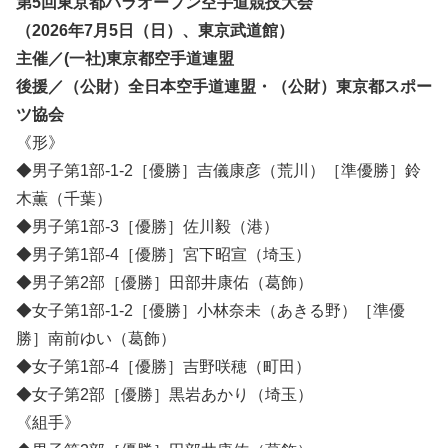
第5回東京都パラオープン空手道競技大会
（2026年7月5日（日）、東京武道館）
主催／(一社)東京都空手道連盟
後援／（公財）全日本空手道連盟・（公財）東京都スポー
ツ協会
《形》
◆男子第1部-1-2［優勝］吉儀康彦（荒川）［準優勝］鈴
木薫（千葉）
◆男子第1部-3［優勝］佐川毅（港）
◆男子第1部-4［優勝］宮下昭宣（埼玉）
◆男子第2部［優勝］田部井康佑（葛飾）
◆女子第1部-1-2［優勝］小林奈未（あきる野）［準優
勝］南前ゆい（葛飾）
◆女子第1部-4［優勝］吉野咲穂（町田）
◆女子第2部［優勝］黒岩あかり（埼玉）
《組手》