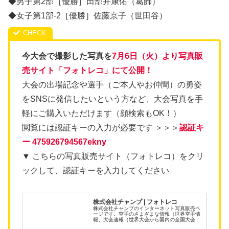
◆男子第2部［優勝］田部井康佑（葛飾）
◆女子第1部-2［優勝］佐藤京子（世田谷）
今大会で撮影した写真を
7月6日（火）より写真販
売サイト「フォトレコ」にて公開！
大会の出場記念や選手（ご本人やお仲間）の勇姿
をSNSに発信したいという方など、大会写真を手
軽にご購入いただけます（顔検索もOK！）
閲覧には認証キーの入力が必要です ＞＞＞
認証キ
ー 475926794567ekny
▼ こちらの写真販売サイト（フォトレコ）をクリ
ックして、認証キーを入力してください
株式会社チャンプ | フォトレコ
株式会社チャンプのインターネット写真販売ペ
ージです。空手のさまざまな情報（世界空手情
報、大会速報（世界大会から国内の全国大会な
ど）、各流派の大会結果、スケジュールなど）