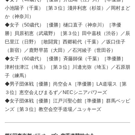
小池陽子（千葉）［第３位］淺井利恵（杉並）／岡村まど
か（神奈川）
◆女子（50歳代）［優勝］樋口直子（神奈川）［準優
勝］貝原初恵（武蔵野）［第３位］田中嘉枝（渋谷）／辰
巳里江（日野）［敢闘賞］西郷範代（千葉）／坂口佳子
（新宿）／鹿野早苗（大田）／石河綾子（世田谷）
◆女子（60歳代）［優勝］斉藤師保（千葉）［準優勝］
津村佳津江（埼玉）［第３位］川邊光弥（埼玉）／石原朋
子（練馬）
◆男子団体戦［優勝］尚空会Ａ［準優勝］LA道場ス［第
３位］恵空会えびまるず／NECシニアパワーズ
◆女子団体戦［優勝］江戸川聖心館［準優勝］群馬ベッピ
ンズ［第３位］教空会空手道場／ユッキーズ