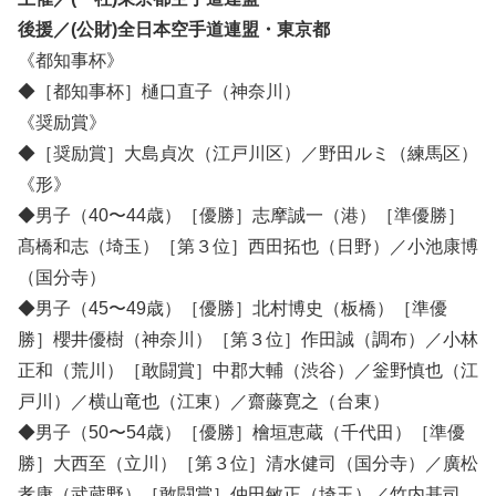
後援／(公財)全日本空手道連盟・東京都
《都知事杯》
◆［都知事杯］樋口直子（神奈川）
《奨励賞》
◆［奨励賞］大島貞次（江戸川区）／野田ルミ（練馬区）
《形》
◆男子（40〜44歳）［優勝］志摩誠一（港）［準優勝］
髙橋和志（埼玉）［第３位］西田拓也（日野）／小池康博
（国分寺）
◆男子（45〜49歳）［優勝］北村博史（板橋）［準優
勝］櫻井優樹（神奈川）［第３位］作田誠（調布）／小林
正和（荒川）［敢闘賞］中郡大輔（渋谷）／釡野慎也（江
戸川）／横山竜也（江東）／齋藤寛之（台東）
◆男子（50〜54歳）［優勝］檜垣恵蔵（千代田）［準優
勝］大西至（立川）［第３位］清水健司（国分寺）／廣松
孝康（武蔵野）［敢闘賞］仲田敏正（埼玉）／竹内基司