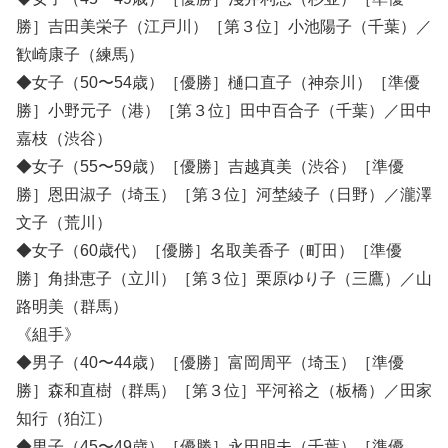
勝］吉田美栄子（江戸川）［第３位］小池陽子（千葉）／
歓崎康子（練馬）
◆女子（50〜54歳）［優勝］樋口直子（神奈川）［準優
勝］小野元子（港）［第３位］田中百合子（千葉）／田中
嘉枝（渋谷）
◆女子（55〜59歳）［優勝］吉越真美（渋谷）［準優
勝］恩田淑子（埼玉）［第３位］河埜綾子（日野）／瀧澤
文子（荒川）
◆女子（60歳代）［優勝］名取美香子（町田）［準優
勝］角掛恵子（立川）［第３位］栗原ゆり子（三鷹）／山
路明美（群馬）
《組手》
◆男子（40〜44歳）［優勝］富岡周平（埼玉）［準優
勝］森和直樹（群馬）［第３位］平河裕之（板橋）／田家
知行（狛江）
◆男子（45〜49歳）［優勝］永田明夫（千葉）［準優