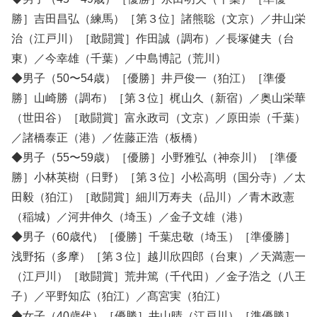
勝］吉田昌弘（練馬）［第３位］諸熊聡（文京）／井山栄
治（江戸川）［敢闘賞］作田誠（調布）／長塚健夫（台
東）／今幸雄（千葉）／中島博記（荒川）
◆男子（50〜54歳）［優勝］井戸俊一（狛江）［準優
勝］山崎勝（調布）［第３位］梶山久（新宿）／奥山栄華
（世田谷）［敢闘賞］富永政司（文京）／原田崇（千葉）
／諸橋泰正（港）／佐藤正浩（板橋）
◆男子（55〜59歳）［優勝］小野雅弘（神奈川）［準優
勝］小林英樹（日野）［第３位］小松高明（国分寺）／太
田毅（狛江）［敢闘賞］細川万寿夫（品川）／青木政憲
（稲城）／河井伸久（埼玉）／金子文雄（港）
◆男子（60歳代）［優勝］千葉忠敬（埼玉）［準優勝］
浅野拓（多摩）［第３位］越川欣四郎（台東）／天満憲一
（江戸川）［敢闘賞］荒井篤（千代田）／金子浩之（八王
子）／平野知広（狛江）／髙宮実（狛江）
◆女子（40歳代）［優勝］井山晴（江戸川）［準優勝］