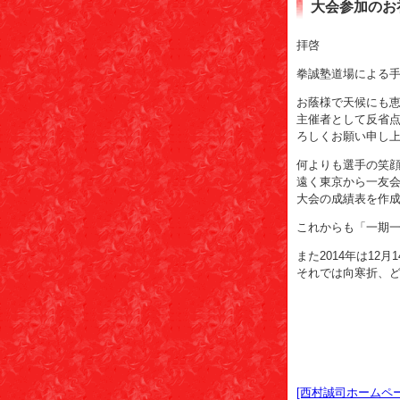
大会参加のお
拝啓
拳誠塾道場による
お蔭様で天候にも
主催者として反省
ろしくお願い申し
何よりも選手の笑
遠く東京から一友
大会の成績表を作
これからも「一期
また2014年は1
それでは向寒折、
[西村誠司ホームペー