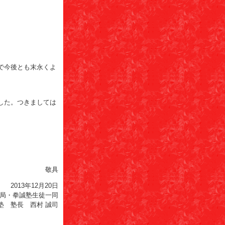
で今後とも末永くよ
した。つきましては
敬具
2013年12月20日
局・拳誠塾生徒一同
塾 塾長 西村 誠司