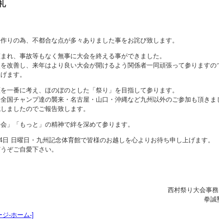
礼
手作りの為、不都合な点が多々ありました事をお詫び致します。
恵まれ、事故等もなく無事に大会を終える事ができました。
点を改善し、来年はより良い大会が開けるよう関係者一同頑張って参りますの
上げます。
顔を一番に考え、ほのぼのとした「祭り」を目指して参ります。
会全国チャンプ達の襲来・名古屋・山口・沖縄など九州以外のご参加も頂きま
成しましたのでご報告致します。
一会」「もっと」の精神で絆を深めて参ります。
2月14日 日曜日・九州記念体育館で皆様のお越しを心よりお待ち申し上げます。
どうぞご自愛下さい。
西村祭り大会事務
拳誠
ジ-ホーム-]