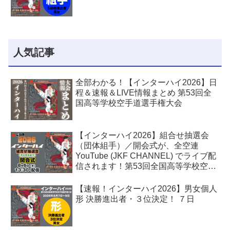
人気記事
全部わかる！【インターハイ2026】日
程＆速報＆LIVE情報まとめ 第53回全
国高等学校空手道選手権大会
【インターハイ2026】組合せ抽選会
（団体組手）／開会式が、全空連
YouTube (JKF CHANNEL) でライブ配
信されます！第53回全国高等学校空手
道選手権大会
【速報！インターハイ2026】男女個人
形 決勝進出者・３位決定！ ７日