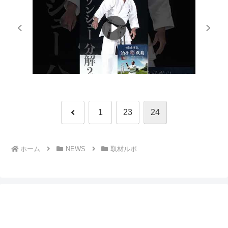
前
1
23
24
へ
ホーム
NEWS
取材ルポ