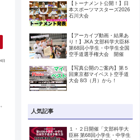
高等学校空手道選手権大会
【トーナメント公開！】日
本スポーツマスターズ2026
石川大会
【アーカイブ動画・結果あ
り！】JKA 文部科学大臣杯
第68回小学生・中学生全国
空手道選手権大会 開催
04日
【写真公開のご案内】第５
回東京都マイベスト空手道
大会 8/3（月）から！
す。
人気記事
１・２日開催「文部科学大
臣杯 第68回小学生・中学生