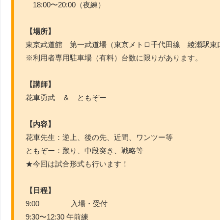
18:00〜20:00（夜練）
【場所】
東京武道館 第一武道場（東京メトロ千代田線 綾瀬駅東
※利用者専用駐車場（有料）台数に限りがあります。
【講師】
花車勇武 ＆ ともぞー
【内容】
花車先生：逆上、後の先、近間、ワンツー等
ともぞー：蹴り、中段突き、戦略等
★今回は試合形式も行います！
【日程】
9:00 入場・受付
9:30〜12:30 午前練