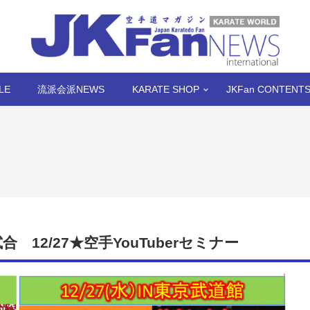
LE
流派会派NEWS
KARATE SHOP
JKFan CONTENT
合 12/27★空手YouTuberセミナー