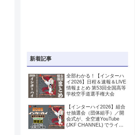
新着記事
全部わかる！【インターハ
イ2026】日程＆速報＆LIVE
情報まとめ 第53回全国高等
学校空手道選手権大会
【インターハイ2026】組合
せ抽選会（団体組手）／開
会式が、全空連YouTube
(JKF CHANNEL) でライブ
配信されます！第53回全国