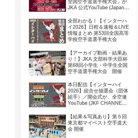
全国空手道選手権大会」が
JKA 公式YouTube (Japan
Karate Association 公益社
団法人日本空手協会) でラ
全部わかる！【インターハ
イブ配信されます！
イ2026】日程＆速報＆LIVE
情報まとめ 第53回全国高等
学校空手道選手権大会
【アーカイブ動画・結果あ
り！】JKA 文部科学大臣杯
第68回小学生・中学生全国
空手道選手権大会 開催
本日配信【インターハイ
2026】組合せ抽選会（団体
組手）／開会式が、全空連
YouTube (JKF CHANNEL)
でライブ配信されます！第
53回全国高等学校空手道選
【結果＆写真あり】第５回
手権大会
東京都マイベスト空手道大
会 開催