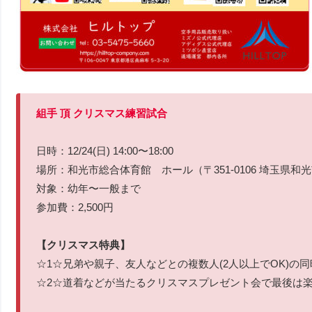
組手 頂 クリスマス練習試合
日時：12/24(日) 14:00〜18:00
場所：和光市総合体育館 ホール（〒351-0106 埼玉県和
対象：幼年〜一般まで
参加費：2,500円
【クリスマス特典】
☆1☆兄弟や親子、友人などとの複数人(2人以上でOK)の同時
☆2☆道着などが当たるクリスマスプレゼント会で最後は