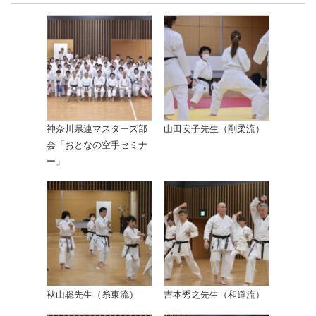
神奈川県連マスターズ部
山田安子先生（剛柔流）
会「おとなの空手セミナ
ー」
秋山聡先生（糸東流）
吉本秀之先生（和道流）