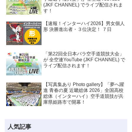
(JKF CHANNEL) でライブ配信されま
す！
【速報！インターハイ2026】男女個人
形 決勝進出者・３位決定！ ７日
「第22回全日本パラ空手道競技大会」
が 全空連YouTube (JKF CHANNEL) で
ライブ配信されます！
【写真集あり Photo gallery】「夢へ躍
進 青春の夏 近畿総体 2026」全国高校
総体（インターハイ）空手道競技が兵
庫県姫路市で開幕！
人気記事