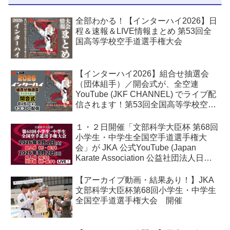
全部わかる！【インターハイ2026】日
程＆速報＆LIVE情報まとめ 第53回全
国高等学校空手道選手権大会
【インターハイ2026】組合せ抽選会
（団体組手）／開会式が、全空連
YouTube (JKF CHANNEL) でライブ配
信されます！第53回全国高等学校空手
道選手権大会
１・２日開催「文部科学大臣杯 第68回
小学生・中学生全国空手道選手権大
会」が JKA 公式YouTube (Japan
Karate Association 公益社団法人日本
空手協会) でライブ配信されます！
【アーカイブ動画・結果あり！】JKA
文部科学大臣杯第68回小学生・中学生
全国空手道選手権大会 開催