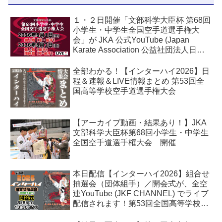
１・２日開催「文部科学大臣杯 第68回
小学生・中学生全国空手道選手権大
会」が JKA 公式YouTube (Japan
Karate Association 公益社団法人日本
空手協会) でライブ配信されます！
全部わかる！【インターハイ2026】日
程＆速報＆LIVE情報まとめ 第53回全
国高等学校空手道選手権大会
【アーカイブ動画・結果あり！】JKA
文部科学大臣杯第68回小学生・中学生
全国空手道選手権大会 開催
本日配信【インターハイ2026】組合せ
抽選会（団体組手）／開会式が、全空
連YouTube (JKF CHANNEL) でライブ
配信されます！第53回全国高等学校空
手道選手権大会