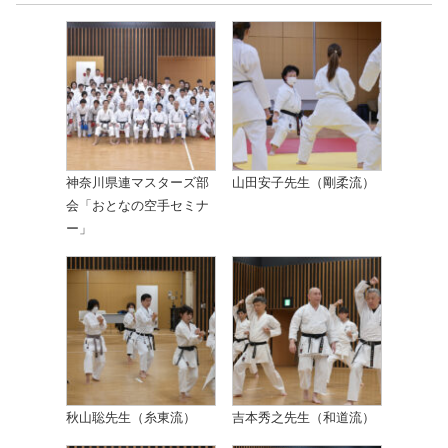
神奈川県連マスターズ部
山田安子先生（剛柔流）
会「おとなの空手セミナ
ー」
秋山聡先生（糸東流）
吉本秀之先生（和道流）