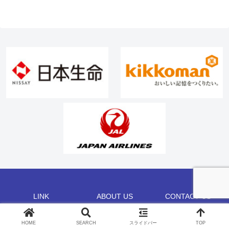
LINK
ABOUT US
CONTACT US
©2002 CHAMP CO.,LTD.
HOME
SEARCH
スライドバー
TOP