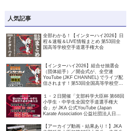
人気記事
全部わかる！【インターハイ2026】日
程＆速報＆LIVE情報まとめ 第53回全
国高等学校空手道選手権大会
【インターハイ2026】組合せ抽選会
（団体組手）／開会式が、全空連
YouTube (JKF CHANNEL) でライブ配
信されます！第53回全国高等学校空手
道選手権大会
１・２日開催「文部科学大臣杯 第68回
小学生・中学生全国空手道選手権大
会」が JKA 公式YouTube (Japan
Karate Association 公益社団法人日本
空手協会) でライブ配信されます！
【アーカイブ動画・結果あり！】JKA