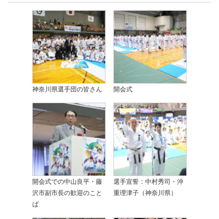
神奈川県選手団の皆さん
開会式
開会式での中山良平・藤
選手宣誓：中村秀司・沖
沢市副市長の歓迎のこと
重理津子（神奈川県）
ば