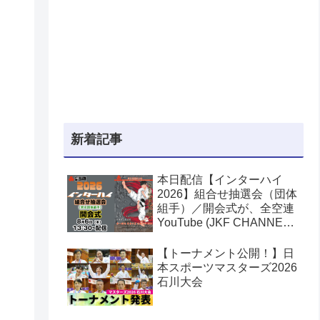
新着記事
本日配信【インターハイ
2026】組合せ抽選会（団体
組手）／開会式が、全空連
YouTube (JKF CHANNEL)
でライブ配信されます！第
53回全国高等学校空手道選
【トーナメント公開！】日
手権大会
本スポーツマスターズ2026
石川大会