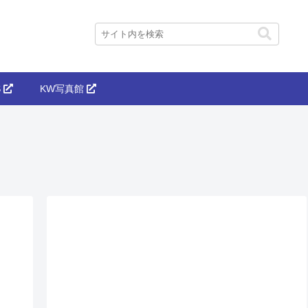
S
KW写真館