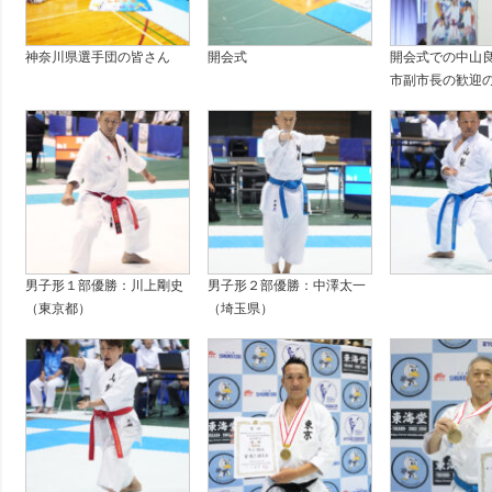
神奈川県選手団の皆さん
開会式
開会式での中山
市副市長の歓迎
男子形１部優勝：川上剛史
男子形２部優勝：中澤太一
（東京都）
（埼玉県）