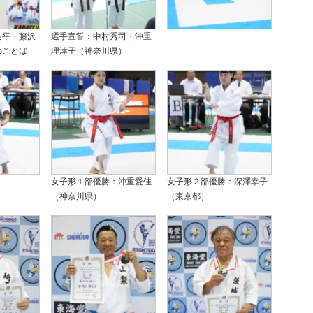
良平・藤沢
選手宣誓：中村秀司・沖重
のことば
理津子（神奈川県）
女子形１部優勝：沖重愛佳
女子形２部優勝：深澤幸子
（神奈川県）
（東京都）