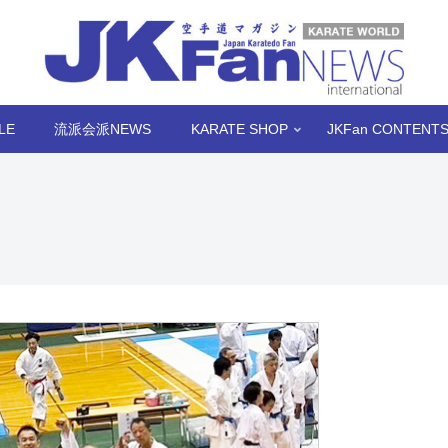
LE
流派会派NEWS
KARATE SHOP
JKFan CONTENT