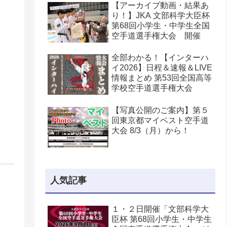
【アーカイブ動画・結果あ
り！】JKA 文部科学大臣杯
第68回小学生・中学生全国
空手道選手権大会 開催
全部わかる！【インターハ
イ2026】日程＆速報＆LIVE
情報まとめ 第53回全国高等
学校空手道選手権大会
【写真公開のご案内】第５
回東京都マイベスト空手道
大会 8/3（月）から！
人気記事
１・２日開催「文部科学大
臣杯 第68回小学生・中学生