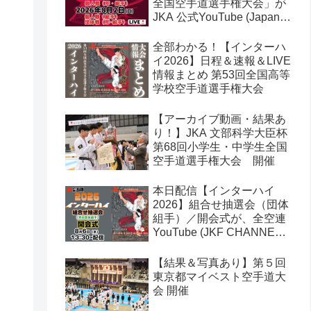
全国空手道選手権大会」が
JKA 公式YouTube (Japan
Karate Association 公益社
団法人日本空手協会) でラ
全部わかる！【インターハ
イブ配信されます！
イ2026】日程＆速報＆LIVE
情報まとめ 第53回全国高等
学校空手道選手権大会
【アーカイブ動画・結果あ
り！】JKA 文部科学大臣杯
第68回小学生・中学生全国
空手道選手権大会 開催
本日配信【インターハイ
2026】組合せ抽選会（団体
組手）／開会式が、全空連
YouTube (JKF CHANNEL)
でライブ配信されます！第
53回全国高等学校空手道選
【結果＆写真あり】第５回
手権大会
東京都マイベスト空手道大
会 開催