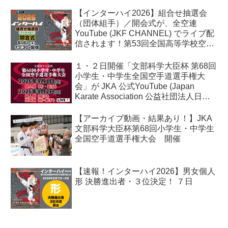
【インターハイ2026】組合せ抽選会
（団体組手）／開会式が、全空連
YouTube (JKF CHANNEL) でライブ配
信されます！第53回全国高等学校空手
道選手権大会
１・２日開催「文部科学大臣杯 第68回
小学生・中学生全国空手道選手権大
会」が JKA 公式YouTube (Japan
Karate Association 公益社団法人日本
空手協会) でライブ配信されます！
【アーカイブ動画・結果あり！】JKA
文部科学大臣杯第68回小学生・中学生
全国空手道選手権大会 開催
【速報！インターハイ2026】男女個人
形 決勝進出者・３位決定！ ７日