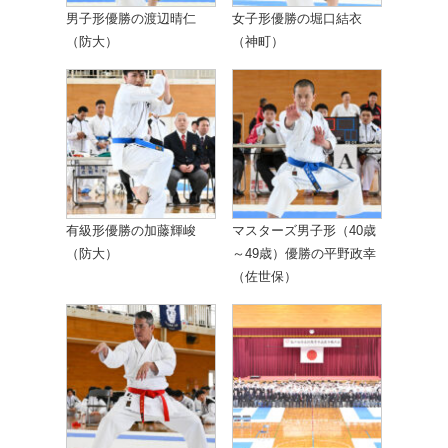
男子形優勝の渡辺晴仁
女子形優勝の堀口結衣
（防大）
（神町）
有級形優勝の加藤輝峻
マスターズ男子形（40歳
（防大）
～49歳）優勝の平野政幸
（佐世保）