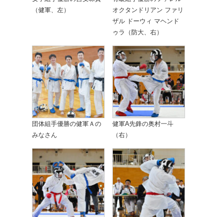
（健軍、左）
オクタンドリアン ファリ
ザル ドーウィ マヘンド
ゥラ（防大、右）
団体組手優勝の健軍Ａの
健軍A先鋒の奥村一斗
みなさん
（右）