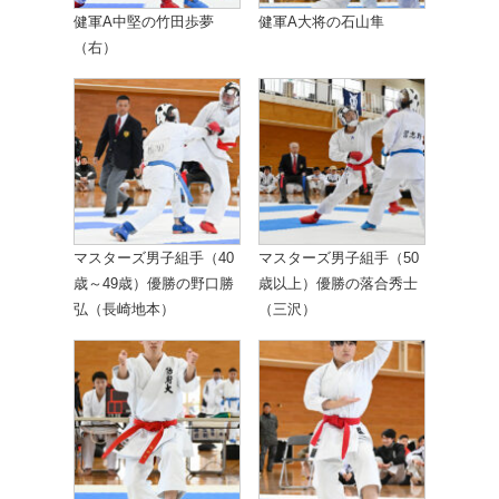
健軍A中堅の竹田歩夢
健軍A大将の石山隼
（右）
マスターズ男子組手（40
マスターズ男子組手（50
歳～49歳）優勝の野口勝
歳以上）優勝の落合秀士
弘（長崎地本）
（三沢）