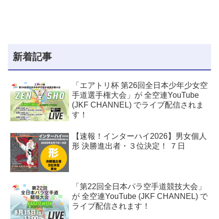
新着記事
「エアトリ杯 第26回全日本少年少女空
手道選手権大会」が 全空連YouTube
(JKF CHANNEL) でライブ配信されま
す！
【速報！インターハイ2026】男女個人
形 決勝進出者・３位決定！ ７日
「第22回全日本パラ空手道競技大会」
が 全空連YouTube (JKF CHANNEL) で
ライブ配信されます！