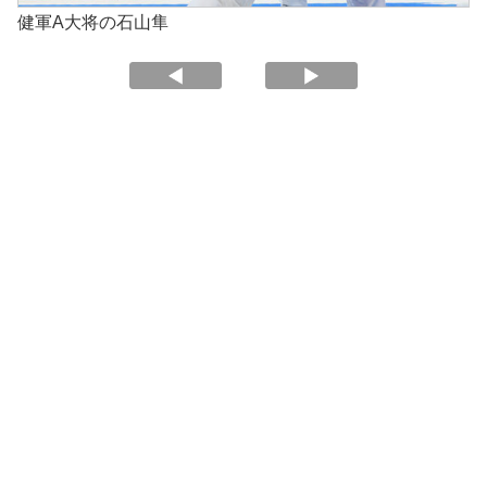
健軍A大将の石山隼