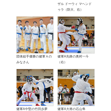
ザル ドーウィ マヘンド
ゥラ（防大、右）
団体組手優勝の健軍Ａの
健軍A先鋒の奥村一斗
みなさん
（右）
健軍A中堅の竹田歩夢
健軍A大将の石山隼