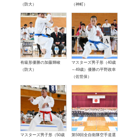
（防大）
（神町）
有級形優勝の加藤輝峻
マスターズ男子形（40歳
（防大）
～49歳）優勝の平野政幸
（佐世保）
マスターズ男子形（50歳
第59回全自衛隊空手道選