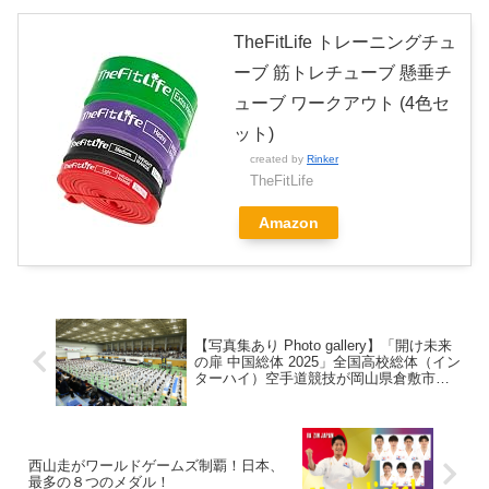
TheFitLife トレーニングチュ
ーブ 筋トレチューブ 懸垂チ
ューブ ワークアウト (4色セ
ット)
created by
Rinker
TheFitLife
Amazon
【写真集あり Photo gallery】「開け未来
の扉 中国総体 2025」全国高校総体（イン
ターハイ）空手道競技が岡山県倉敷市で
開幕！
西山走がワールドゲームズ制覇！日本、
最多の８つのメダル！