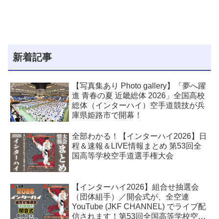
新着記事
【写真集あり Photo gallery】「夢へ躍
進 青春の夏 近畿総体 2026」全国高校
総体（インターハイ）空手道競技が兵
庫県姫路市で開幕！
全部わかる！【インターハイ2026】日
程＆速報＆LIVE情報まとめ 第53回全
国高等学校空手道選手権大会
【インターハイ2026】組合せ抽選会
（団体組手）／開会式が、全空連
YouTube (JKF CHANNEL) でライブ配
信されます！第53回全国高等学校空手