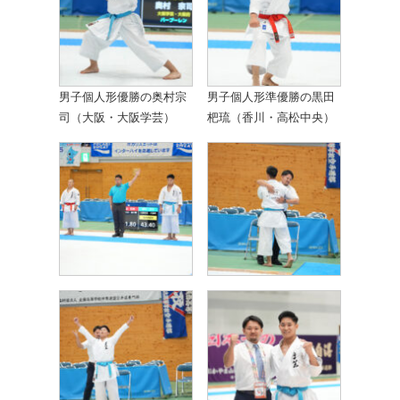
男子個人形優勝の奥村宗
男子個人形準優勝の黒田
司（大阪・大阪学芸）
杷琉（香川・高松中央）