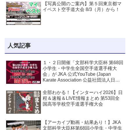
【写真公開のご案内】第５回東京都マ
イベスト空手道大会 8/3（月）から！
人気記事
１・２日開催「文部科学大臣杯 第68回
小学生・中学生全国空手道選手権大
会」が JKA 公式YouTube (Japan
Karate Association 公益社団法人日本
空手協会) でライブ配信されます！
全部わかる！【インターハイ2026】日
程＆速報＆LIVE情報まとめ 第53回全
国高等学校空手道選手権大会
【アーカイブ動画・結果あり！】JKA
文部科学大臣杯第68回小学生・中学生