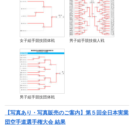
女子組手競技団体戦
男子組手競技個人戦
男子組手競技団体戦
【写真あり・写真販売のご案内】第５回全日本実業
団空手道選手権大会 結果