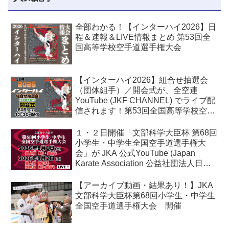
全部わかる！【インターハイ2026】日
程＆速報＆LIVE情報まとめ 第53回全
国高等学校空手道選手権大会
【インターハイ2026】組合せ抽選会
（団体組手）／開会式が、全空連
YouTube (JKF CHANNEL) でライブ配
信されます！第53回全国高等学校空手
道選手権大会
１・２日開催「文部科学大臣杯 第68回
小学生・中学生全国空手道選手権大
会」が JKA 公式YouTube (Japan
Karate Association 公益社団法人日本
空手協会) でライブ配信されます！
【アーカイブ動画・結果あり！】JKA
文部科学大臣杯第68回小学生・中学生
全国空手道選手権大会 開催