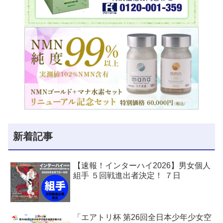
新着記事
【速報！インターハイ2026】男女個人
組手 ５回戦進出者決定！ ７日
「エアトリ杯 第26回全日本少年少女空