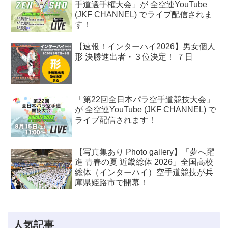
手道選手権大会」が 全空連YouTube
(JKF CHANNEL) でライブ配信されま
す！
【速報！インターハイ2026】男女個人
形 決勝進出者・３位決定！ ７日
「第22回全日本パラ空手道競技大会」
が 全空連YouTube (JKF CHANNEL) で
ライブ配信されます！
【写真集あり Photo gallery】「夢へ躍
進 青春の夏 近畿総体 2026」全国高校
総体（インターハイ）空手道競技が兵
庫県姫路市で開幕！
人気記事