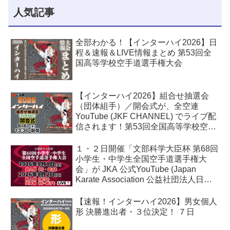
人気記事
全部わかる！【インターハイ2026】日
程＆速報＆LIVE情報まとめ 第53回全
国高等学校空手道選手権大会
【インターハイ2026】組合せ抽選会
（団体組手）／開会式が、全空連
YouTube (JKF CHANNEL) でライブ配
信されます！第53回全国高等学校空手
道選手権大会
１・２日開催「文部科学大臣杯 第68回
小学生・中学生全国空手道選手権大
会」が JKA 公式YouTube (Japan
Karate Association 公益社団法人日本
空手協会) でライブ配信されます！
【速報！インターハイ2026】男女個人
形 決勝進出者・３位決定！ ７日