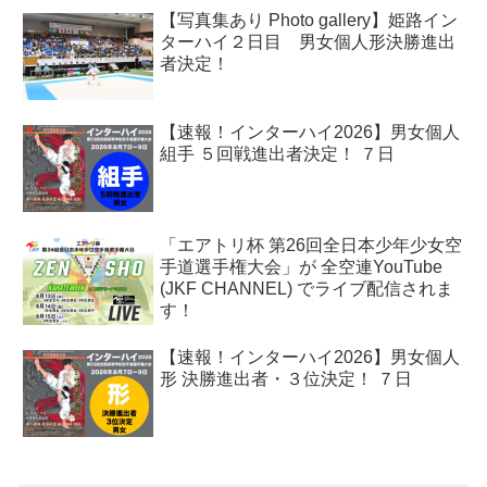
【写真集あり Photo gallery】姫路イン
ターハイ２日目 男女個人形決勝進出
者決定！
【速報！インターハイ2026】男女個人
組手 ５回戦進出者決定！ ７日
「エアトリ杯 第26回全日本少年少女空
手道選手権大会」が 全空連YouTube
(JKF CHANNEL) でライブ配信されま
す！
【速報！インターハイ2026】男女個人
形 決勝進出者・３位決定！ ７日