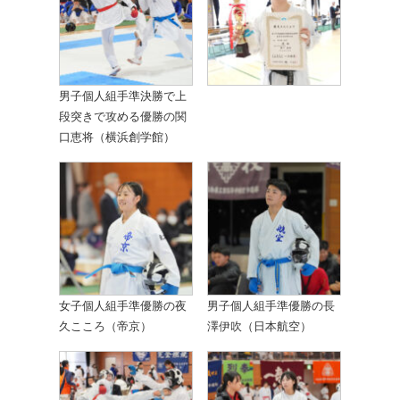
男子個人組手準決勝で上
段突きで攻める優勝の関
口恵将（横浜創学館）
女子個人組手準優勝の夜
男子個人組手準優勝の長
久こころ（帝京）
澤伊吹（日本航空）