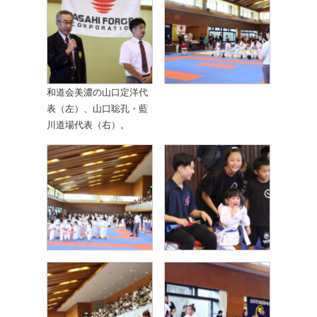
和道会美濃の山口定洋代
表（左）、山口聡孔・藍
川道場代表（右）。