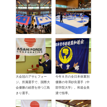
大会冠のアサヒフォー
今年８月の全日本体重別
ジ。所属選手で、国際大
優勝の寺澤紗良選手（中
会優勝の経歴を持つ三島
部学院大学）。和道会美
きり選手。
濃で指導。