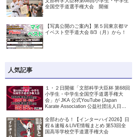
文部科学大臣杯第68回小学生・中学生
全国空手道選手権大会 開催
【写真公開のご案内】第５回東京都マ
イベスト空手道大会 8/3（月）から！
人気記事
１・２日開催「文部科学大臣杯 第68回
小学生・中学生全国空手道選手権大
会」が JKA 公式YouTube (Japan
Karate Association 公益社団法人日本
空手協会) でライブ配信されます！
全部わかる！【インターハイ2026】日
程＆速報＆LIVE情報まとめ 第53回全
国高等学校空手道選手権大会