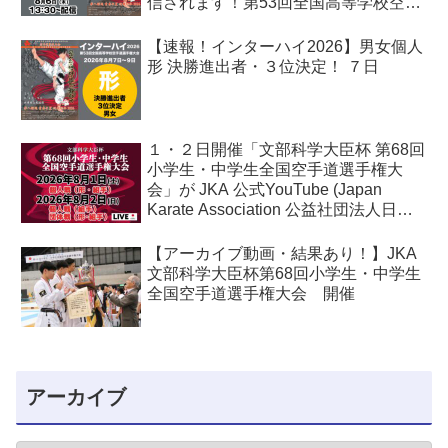
信されます！第53回全国高等学校空手
道選手権大会
【速報！インターハイ2026】男女個人
形 決勝進出者・３位決定！ ７日
１・２日開催「文部科学大臣杯 第68回
小学生・中学生全国空手道選手権大
会」が JKA 公式YouTube (Japan
Karate Association 公益社団法人日本
空手協会) でライブ配信されます！
【アーカイブ動画・結果あり！】JKA
文部科学大臣杯第68回小学生・中学生
全国空手道選手権大会 開催
アーカイブ