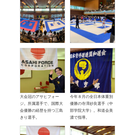
大会冠のアサヒフォー
今年８月の全日本体重別
ジ。所属選手で、国際大
優勝の寺澤紗良選手（中
会優勝の経歴を持つ三島
部学院大学）。和道会美
きり選手。
濃で指導。