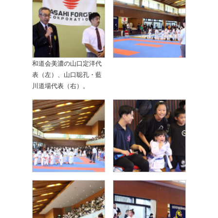
和道会美濃の山口定洋代
表（左）、山口聡孔・藍
川道場代表（右）。